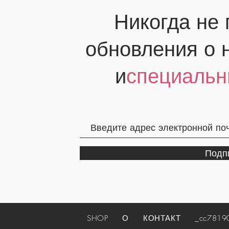
Никогда не
обновления о 
и
специальн
Подп
SHOP
О
КОНТАКТ
_cc781905-