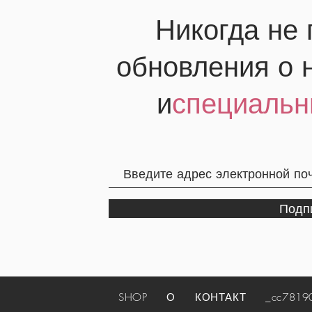
Никогда не
обновления о 
и
специальн
Подп
SHOP
О
КОНТАКТ
_cc781905-