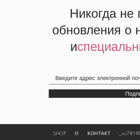
Никогда не
обновления о 
и
специальн
Подп
SHOP
О
КОНТАКТ
_cc781905-