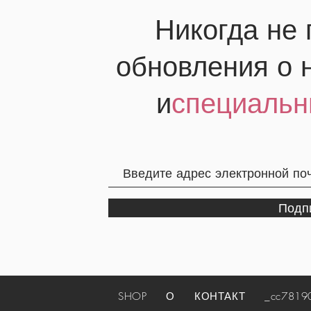
Никогда не
обновления о 
и
специальн
Подп
SHOP
О
КОНТАКТ
_cc781905-