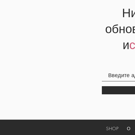
Ни
обно
и
SHOP
О