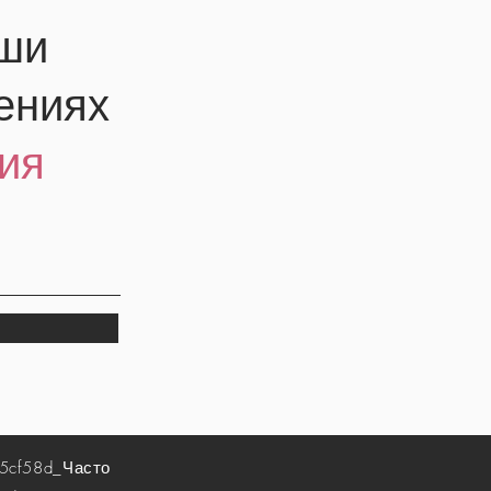
аши
ениях
ия
5cf58d_
Часто