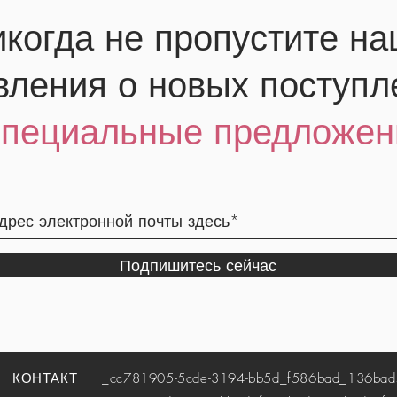
когда не пропустите н
вления о новых поступл
специальные предложен
Подпишитесь сейчас
КОНТАКТ
_cc781905-5cde-3194-bb5d_f586bad_136bad