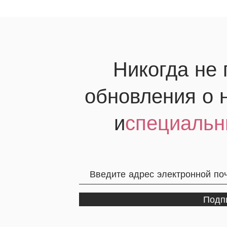
Никогда не
обновления о 
и
специальн
Подп