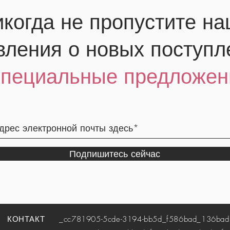
когда не пропустите н
вления о новых поступл
специальные предложен
Подпишитесь сейчас
КОНТАКТ
_cc781905-5cde-3194-bb5d_f586bad_136bad