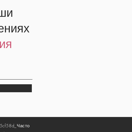
аши
ениях
ия
5cf58d_
Часто