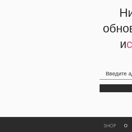
Ни
обно
и
SHOP
О