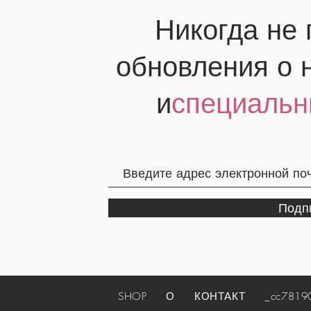
Никогда не
обновления о 
и
специальн
Подп
SHOP
О
КОНТАКТ
_cc781905-