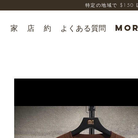
特定の地域で $15
家
店
約
よくある質問
Mo