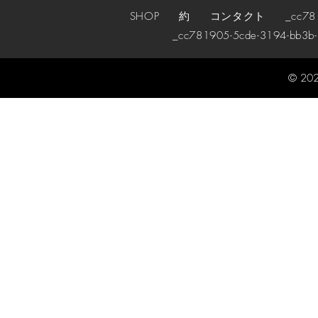
SHOP
約
コンタクト
_cc78190
_cc781905-5cde-3194-bb3b
© 202