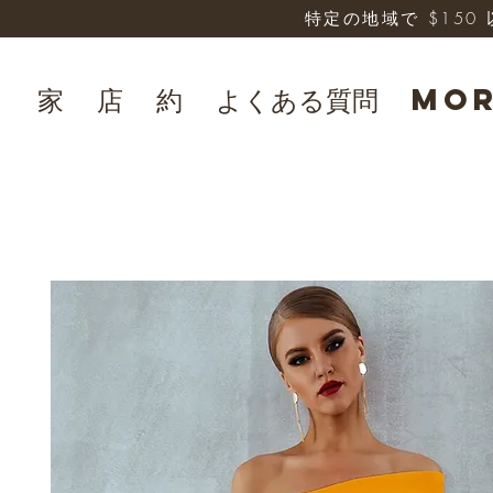
特定の地域で $15
家
店
約
よくある質問
Mo