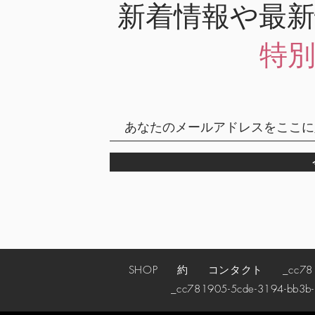
新着情報や最
特
SHOP
約
コンタクト
_cc78190
_cc781905-5cde-3194-bb3b