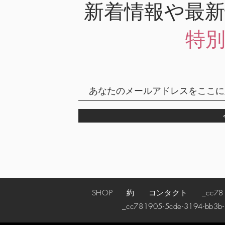
新着情報や最
特
SHOP
約
コンタクト
_cc78190
_cc781905-5cde-3194-bb3b