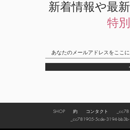
新着情報や最
特
SHOP
約
コンタクト
_cc78190
_cc781905-5cde-3194-bb3b