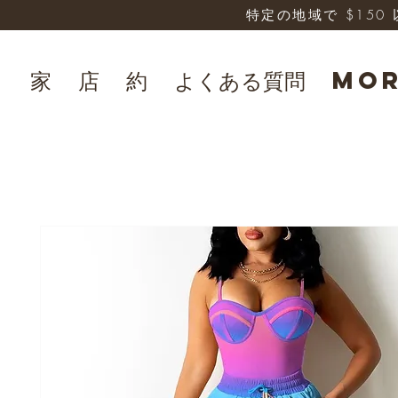
特定の地域で $15
家
店
約
よくある質問
Mo