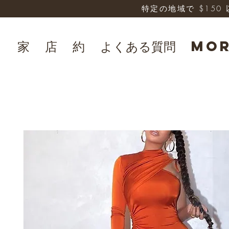
特定の地域で $15
家
店
約
よくある質問
Mo