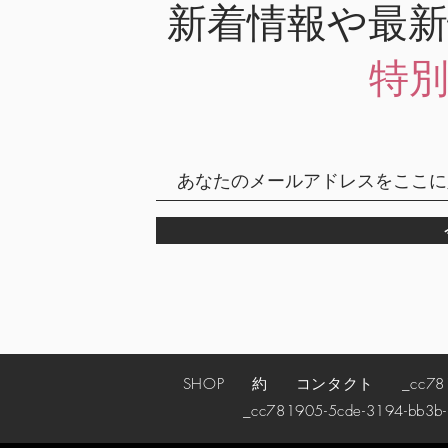
新着情報や最
特
SHOP
約
コンタクト
_cc78190
_cc781905-5cde-3194-bb3b