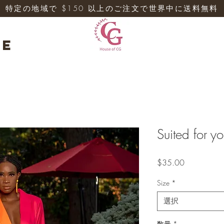
特定の地域で $150 以上のご注文で世界中に送料無料
re
Suited for y
価
$35.00
格
Size
*
選択
数量
*