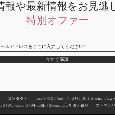
情報や最新情報をお見逃
特別オファー
今すぐ購読
約
コンタクト
_cc781905-5cde-3194-bb3b-136bad5cf5
よ
781905-5cde-3194-bb3b-136bad5cf5
配送と返品
ストアポ