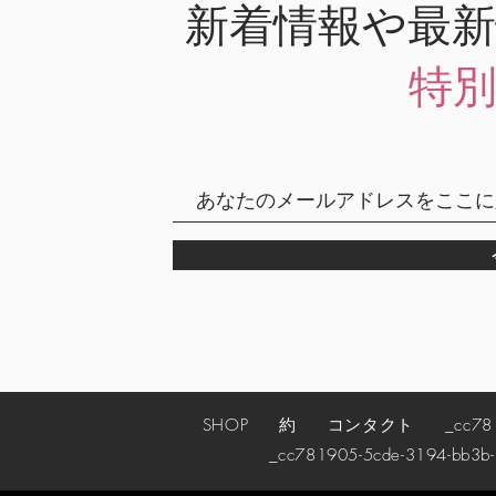
新着情報や最
特
SHOP
約
コンタクト
_cc78190
_cc781905-5cde-3194-bb3b