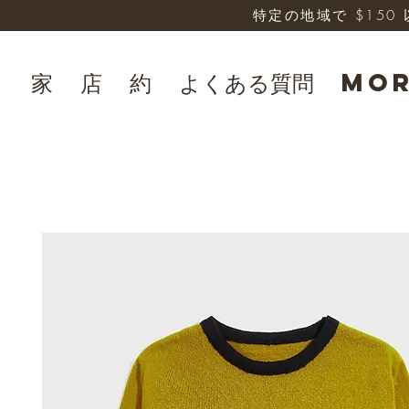
特定の地域で $15
家
店
約
よくある質問
Mo