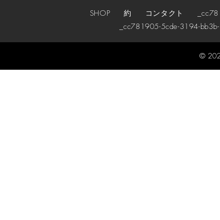
SHOP
約
コンタクト
_cc78190
_cc781905-5cde-3194-bb3b
© 202