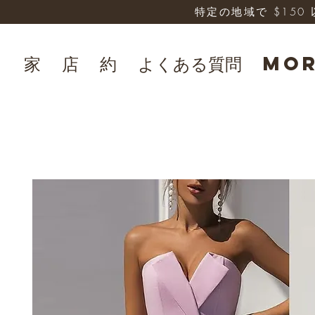
特定の地域で $15
家
店
約
よくある質問
Mo