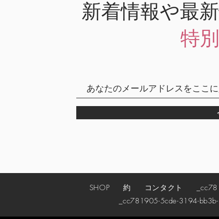
新着情報や最
特
SHOP
約
コンタクト
_cc78190
_cc781905-5cde-3194-bb3b