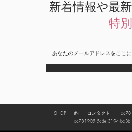
新着情報や最
特
SHOP
約
コンタクト
_cc78190
_cc781905-5cde-3194-bb3b