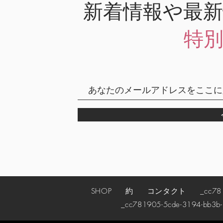
新着情報や最
特
SHOP
約
コンタクト
_cc78190
_cc781905-5cde-3194-bb3b