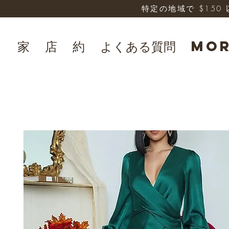
特定の地域で $15
家
店
約
よくある質問
Mo