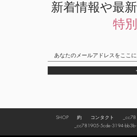
新着情報や最
特
SHOP
約
コンタクト
_cc78190
_cc781905-5cde-3194-bb3b