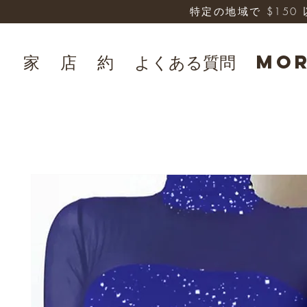
特定の地域で $15
家
店
約
よくある質問
Mo