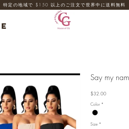
特定の地域で $150 以上のご注文で世界中に送料無料
re
Say my na
価
$32.00
格
Color
*
Size
*