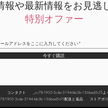
情報や最新情報をお見逃
特別オファー
今すぐ購読
約
コンタクト
_cc781905-5cde-3194-bb3b-136bad5cf5
よ
781905-5cde-3194-bb3b-136bad5cf5
配送と返品
ストアポ