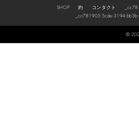
SHOP
約
コンタクト
_cc78190
_cc781905-5cde-3194-bb3b
© 202