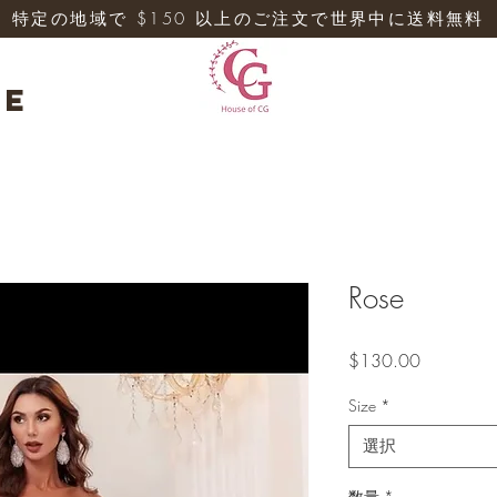
特定の地域で $150 以上のご注文で世界中に送料無料
re
Rose
価
$130.00
格
Size
*
選択
数量
*