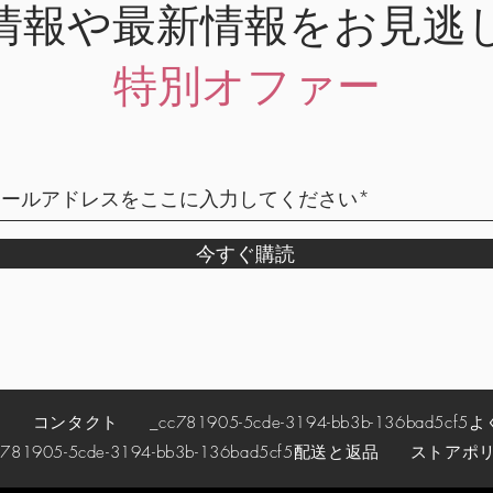
情報や最新情報をお見逃
特別オファー
今すぐ購読
約
コンタクト
_cc781905-5cde-3194-bb3b-136bad5cf5
よ
781905-5cde-3194-bb3b-136bad5cf5
配送と返品
ストアポ