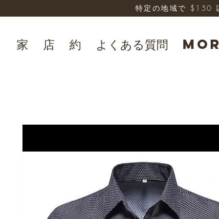
特定の地域で $15
家
店
約
よくある質問
Mo