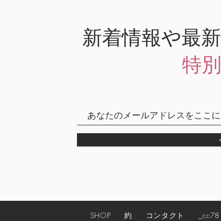
新着情報や最
特
SHOP
約
コンタクト
_cc78190