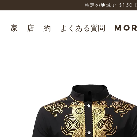
特定の地域で $15
家
店
約
よくある質問
Mo