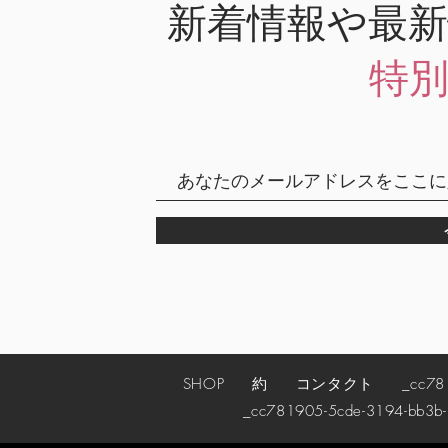
新着情報や最
特
SHOP
約
コンタクト
_cc78190
_cc781905-5cde-3194-bb3b