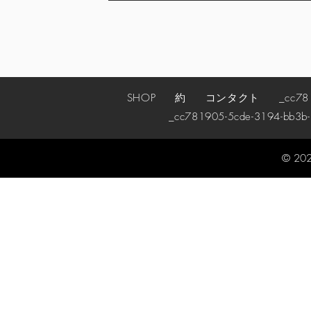
SHOP
約
コンタクト
_cc78190
_cc781905-5cde-3194-bb3b
© 202