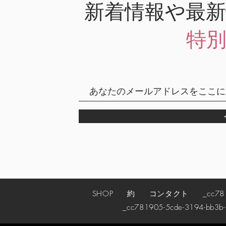
新着情報や最
特
SHOP
約
コンタクト
_cc78190
_cc781905-5cde-3194-bb3b