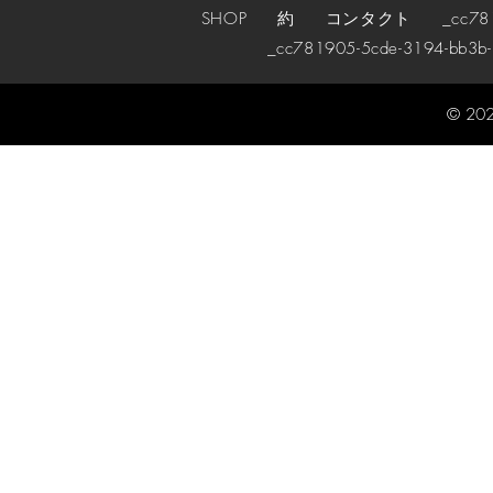
SHOP
約
コンタクト
_cc78190
_cc781905-5cde-3194-bb3b
© 202