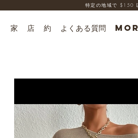
特定の地域で $15
家
店
約
よくある質問
Mo