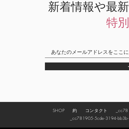
新着情報や最
特
SHOP
約
コンタクト
_cc78190
_cc781905-5cde-3194-bb3b