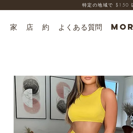
特定の地域で $15
家
店
約
よくある質問
Mo