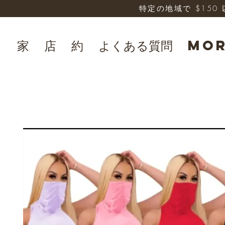
特定の地域で $15
家
店
約
よくある質問
Mo