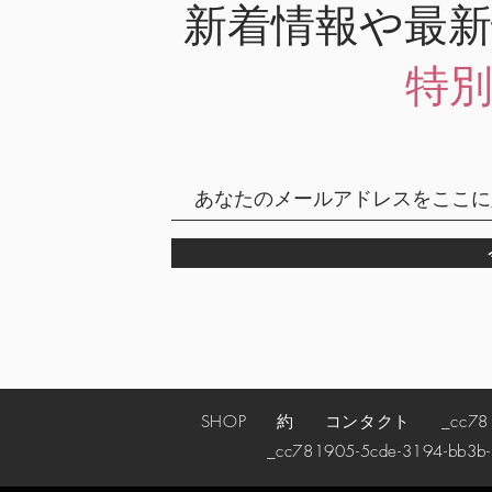
新着情報や最
特
SHOP
約
コンタクト
_cc78190
_cc781905-5cde-3194-bb3b