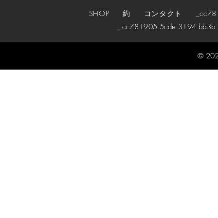
SHOP
約
コンタクト
_cc78190
_cc781905-5cde-3194-bb3b
© 202