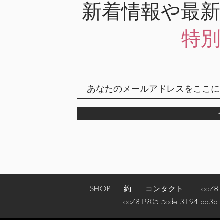
新着情報や最
特
SHOP
約
コンタクト
_cc78190
_cc781905-5cde-3194-bb3b