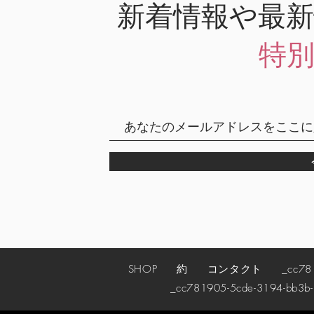
新着情報や最
特
SHOP
約
コンタクト
_cc78190
_cc781905-5cde-3194-bb3b