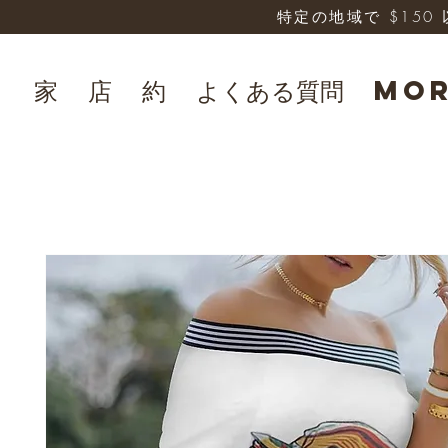
特定の地域で $15
家
店
約
よくある質問
Mo