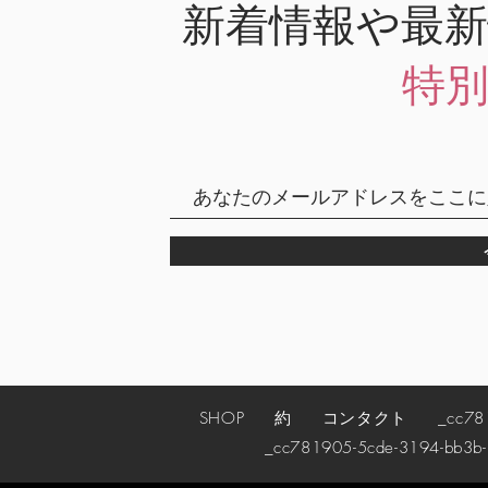
新着情報や最
特
SHOP
約
コンタクト
_cc78190
_cc781905-5cde-3194-bb3b