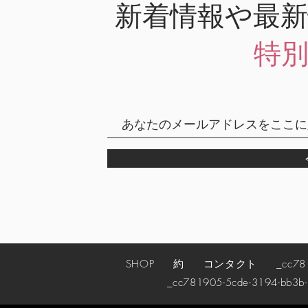
新着情報や最
特
SHOP
約
コンタクト
_cc78190
_cc781905-5cde-3194-bb3b