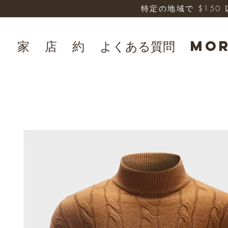
特定の地域で $15
家
店
約
よくある質問
Mo