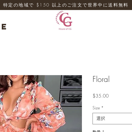
特定の地域で $150 以上のご注文で世界中に送料無料
re
Floral
価
$35.00
格
Size
*
選択
数量
*