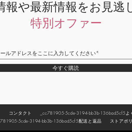
情報や最新情報をお見逃
特別オファー
今すぐ購読
約
コンタクト
_cc781905-5cde-3194-bb3b-136bad5cf5
よ
781905-5cde-3194-bb3b-136bad5cf5
配送と返品
ストアポ