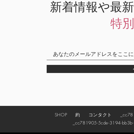
新着情報や最
特
SHOP
約
コンタクト
_cc78190
_cc781905-5cde-3194-bb3b