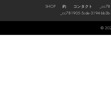
SHOP
約
コンタクト
_cc78190
_cc781905-5cde-3194-bb3b
© 202