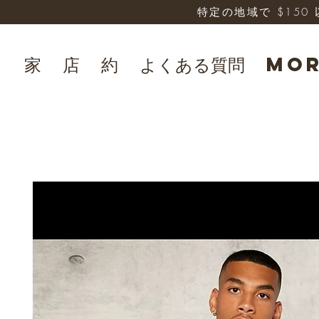
特定の地域で $15
家
店
約
よくある質問
Mo