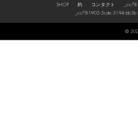
SHOP
約
コンタクト
_cc78190
_cc781905-5cde-3194-bb3b
© 202