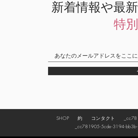
新着情報や最
特
SHOP
約
コンタクト
_cc78190
_cc781905-5cde-3194-bb3b