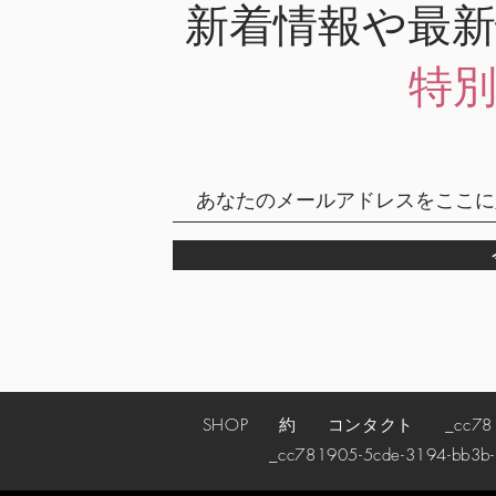
新着情報や最
特
SHOP
約
コンタクト
_cc78190
_cc781905-5cde-3194-bb3b