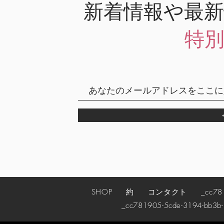
新着情報や最
特
SHOP
約
コンタクト
_cc78190
_cc781905-5cde-3194-bb3b