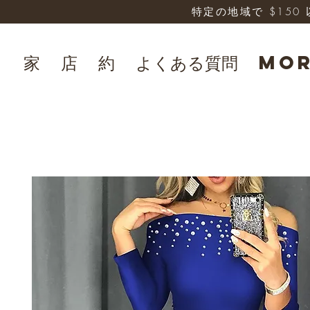
特定の地域で $15
家
店
約
よくある質問
Mo