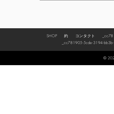
SHOP
約
コンタクト
_cc78190
_cc781905-5cde-3194-bb3b
© 202