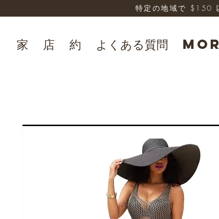
特定の地域で $15
家
店
約
よくある質問
Mo