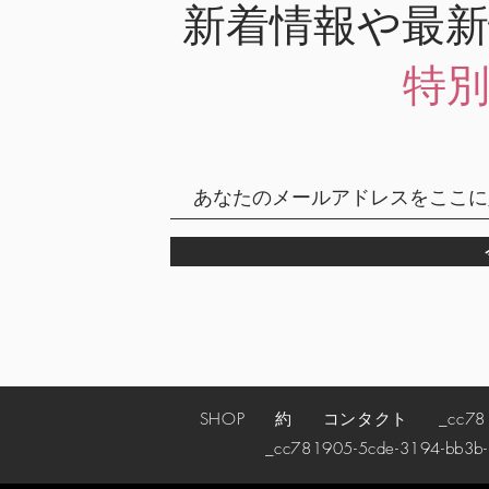
新着情報や最
特
SHOP
約
コンタクト
_cc78190
_cc781905-5cde-3194-bb3b