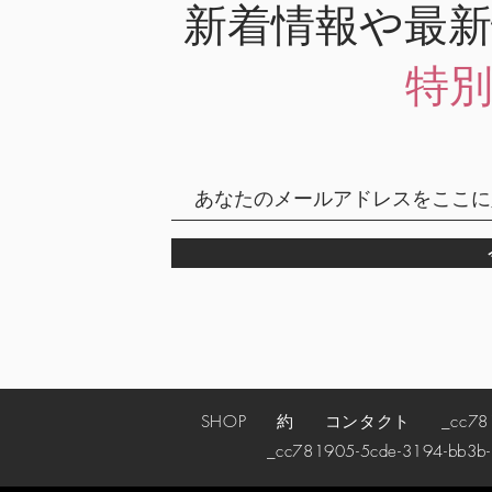
新着情報や最
特
SHOP
約
コンタクト
_cc78190
_cc781905-5cde-3194-bb3b