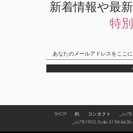
新着情報や最
特
SHOP
約
コンタクト
_cc78190
_cc781905-5cde-3194-bb3b