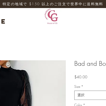
特定の地域で $150 以上のご注文で世界中に送料無料
re
Bad and Bo
価
$40.00
格
Size
*
選択
Color
*