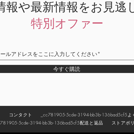
情報や最新情報をお見逃
特別オファー
今すぐ購読
約
コンタクト
_cc781905-5cde-3194-bb3b-136bad5cf5
よ
781905-5cde-3194-bb3b-136bad5cf5
配送と返品
ストアポ