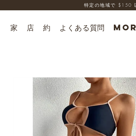
特定の地域で $15
家
店
約
よくある質問
Mo