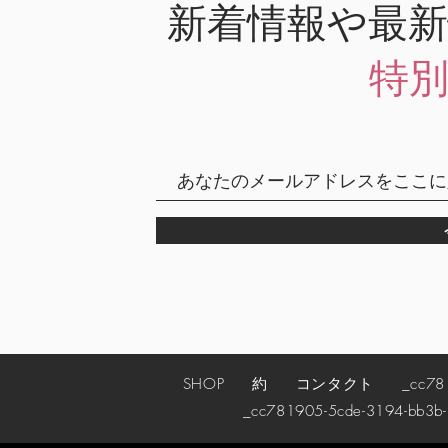
新着情報や最
特
SHOP
約
コンタクト
_cc78190
_cc781905-5cde-3194-bb3b