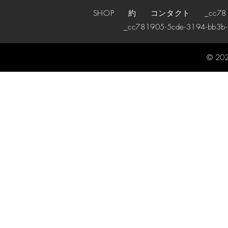
SHOP
約
コンタクト
_cc78190
_cc781905-5cde-3194-bb3b
© 202